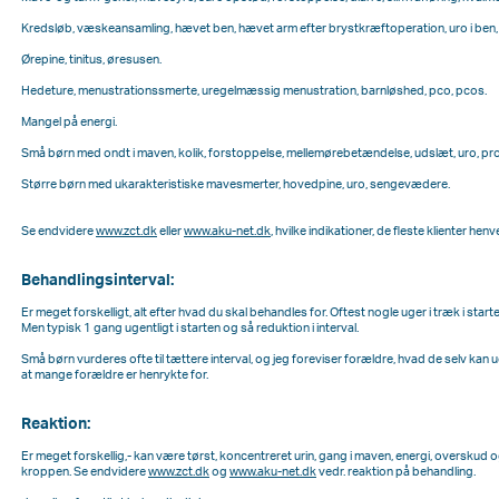
Kredsløb, væskeansamling, hævet ben, hævet arm efter brystkræftoperation, uro i ben,
Ørepine, tinitus, øresusen.
Hedeture, menustrationssmerte, uregelmæssig menustration, barnløshed, pco, pcos.
Mangel på energi.
Små børn med ondt i maven, kolik, forstoppelse, mellemørebetændelse, udslæt, uro, pr
Større børn med ukarakteristiske mavesmerter, hovedpine, uro, sengevædere.
Se endvidere
www.zct.dk
eller
www.aku-net.dk
, hvilke indikationer, de fleste klienter henv
Behandlingsinterval:
Er meget forskelligt, alt efter hvad du skal behandles for. Oftest nogle uger i træk i star
Men typisk 1 gang ugentligt i starten og så reduktion i interval.
Små børn vurderes ofte til tættere interval, og jeg foreviser forældre, hvad de selv kan u
at mange forældre er henrykte for.
Reaktion:
Er meget forskellig,- kan være tørst, koncentreret urin, gang i maven, energi, overskud og
kroppen. Se endvidere
www.zct.dk
og
www.aku-net.dk
vedr. reaktion på behandling.