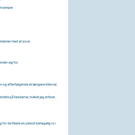
 kramper.
oblemer med at sove.
ender sig for.
ten og efterfølgende et længere interval.
drette på fødderne, hvilket jeg erfarer,
 for de fleste en yderst behagelig ro i