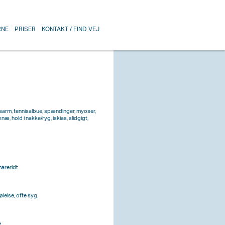
RNE
PRISER
KONTAKT / FIND VEJ
usearm, tennisalbue, spændinger, myoser,
, hold i nakke/ryg, iskias, slidgigt,
areridt.
lelse, ofte syg.
.