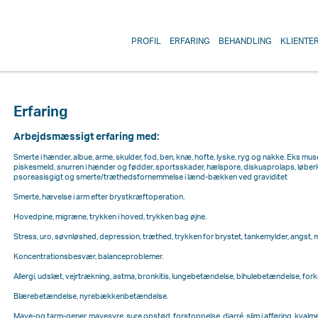
PROFIL
ERFARING
BEHANDLING
KLIENTE
Erfaring
Arbejdsmæssigt erfaring med:
Smerte i hænder, albue, arme, skulder, fod, ben, knæ, hofte, lyske, ryg og nakke. Eks m
piskesmeld, snurren i hænder og fødder, sportsskader, hælspore, diskusprolaps, løberknæ
psoreasisgigt og smerte/træthedsfornemmelse i lænd-bækken ved graviditet
Smerte, hævelse i arm efter brystkræftoperation.
Hovedpine, migræne, trykken i hoved, trykken bag øjne.
Stress, uro, søvnløshed, depression, træthed, trykken for brystet, tankemylder, angst, m
Koncentrationsbesvær, balanceproblemer.
Allergi, udslæt, vejrtrækning, astma, bronkitis, lungebetændelse, bihulebetændelse, forkø
Blærebetændelse, nyrebækkenbetændelse.
Mave-og tarm-gener, mavesyre, sure opstød, forstoppelse, diarré, slim i afføring, kvalme