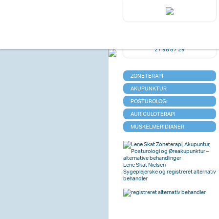
ONLINE BOOKING
Har du spørgsmål?
27 98 87 29
ZONETERAPI
AKUPUNKTUR
POSTUROLOGI
AURICULOTERAPI
MUSKELMERIDIANER
Lene Skat Nielsen
Sygeplejerske og registreret alternativ
behandler